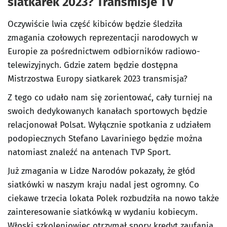
siatkarek 2023? Transmisje TV
Oczywiście lwia część kibiców będzie śledziła
zmagania czołowych reprezentacji narodowych w
Europie za pośrednictwem odbiorników radiowo-
telewizyjnych. Gdzie zatem będzie dostępna
Mistrzostwa Europy siatkarek 2023 transmisja?
Z tego co udało nam się zorientować, cały turniej na
swoich dedykowanych kanałach sportowych będzie
relacjonował Polsat. Wyłącznie spotkania z udziałem
podopiecznych Stefano Lavariniego będzie można
natomiast znaleźć na antenach TVP Sport.
Już zmagania w Lidze Narodów pokazały, że głód
siatkówki w naszym kraju nadal jest ogromny. Co
ciekawe trzecia lokata Polek rozbudziła na nowo także
zainteresowanie siatkówką w wydaniu kobiecym.
Włoski szkoleniowiec otrzymał spory kredyt zaufania