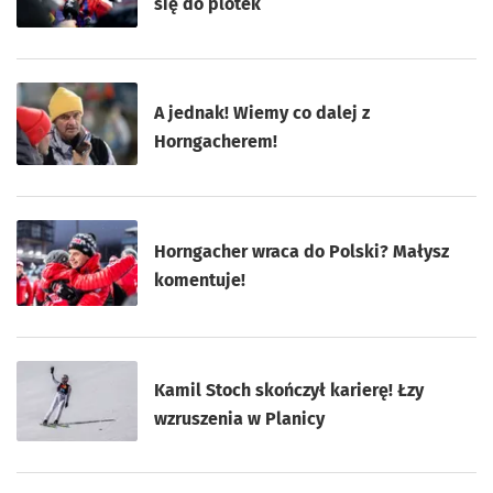
się do plotek
A jednak! Wiemy co dalej z
Horngacherem!
Horngacher wraca do Polski? Małysz
komentuje!
Kamil Stoch skończył karierę! Łzy
wzruszenia w Planicy