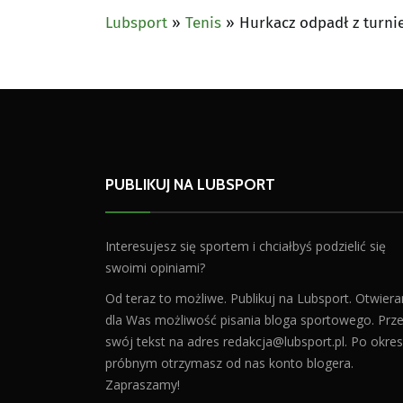
Lubsport
»
Tenis
»
Hurkacz odpadł z turn
PUBLIKUJ NA LUBSPORT
Interesujesz się sportem i chciałbyś podzielić się
swoimi opiniami?
Od teraz to możliwe. Publikuj na Lubsport. Otwier
dla Was możliwość pisania bloga sportowego. Prześ
swój tekst na adres
redakcja@lubsport.pl
. Po okres
próbnym otrzymasz od nas konto blogera.
Zapraszamy!