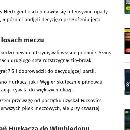
i w Hertogenbosch pojawiły się intensywne opady
 a później podjęli decyzję o przełożeniu jego
 losach meczu
 bardzo pewnie utrzymywali własne podanie. Szans
sach drugiego seta rozstrzygnął tie-break.
rał 7:5 i doprowadził do decydującej partii.
no Hurkacz, jak i Węgier skutecznie pilnowali
ając rywala do większych okazji.
razem przewagę od początku uzyskał Fucsovics.
ierwszych piłek meczowych, ale przy czwartej
wań Hurkacza do Wimbledonu