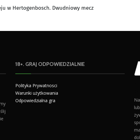
ieju w Hertogenbosch. Dwudniowy mecz
18+. GRAJ ODPOWIEDZIALNIE
Polityka Prywatnosci
Warunki użytkowania
Na
Odpowiedzialna gra
amy
lu
lij
żyw
ie
sp
ma
do