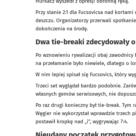
Hurkacz wyszedł z opresji obronną ręką.
Przy stanie 2:1 dla Fucsovicsa nad kortam
deszczu. Organizatorzy przerwali spotkanie,
dokończenia na środę.
Dwa tie-breaki zdecydowały o
Po wznowieniu rywalizacji obaj zawodnicy
na przełamanie było niewiele, dlatego o lo
W nim lepiej spisał się Fucsovics, który wyg
Trzeci set wyglądał bardzo podobnie. Zarów
własnych gemów serwisowych, nie dopuszcz
Po raz drugi konieczny był tie-break. Tym 
Węgier nie wykorzystał wprawdzie trzech p
postawił kropkę nad „i”, wygrywając 7:4.
Nieudany początek przygoto