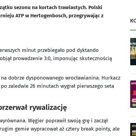
zątku sezonu na kortach trawiastych. Polski
urnieju ATP w Hertogenbosch, przegrywając z
K
pierwszych minut przebiegało pod dyktando
 objął prowadzenie 3:0, imponując skutecznością
bu na dobrze dysponowanego wrocławianina. Hurkacz
 po zaledwie 26 minutach wygrał pierwszego seta
przerwał rywalizację
 wyrównana. Węgier poprawił swoją grę i zaczął
drugim gemie wypracował aż cztery break pointy, ale