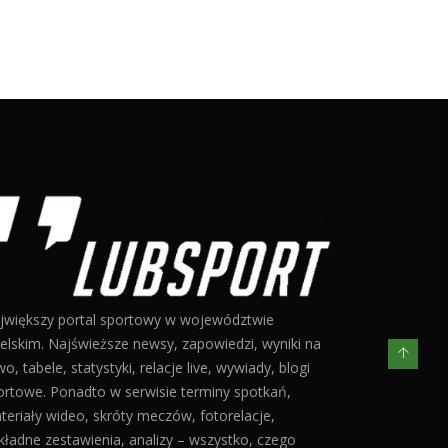
jwiększy portal sportowy w województwie
belskim. Najświeższe newsy, zapowiedzi, wyniki na
o, tabele, statystyki, relacje live, wywiady, blogi
ortowe. Ponadto w serwisie terminy spotkań,
teriały wideo, skróty meczów, fotorelacje,
kładne zestawienia, analizy – wszystko, czego