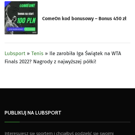
ComeOn kod bonusowy – Bonus 450 zł
Lubsport
»
Tenis
»
Ile zarobiła Iga Świątek na WTA
Finals 2022? Nagrody z najwyższej półki!
PUBLIKUJ NA LUBSPORT
Interesujesz się sportem i chciałbyś podzielić się swoimi