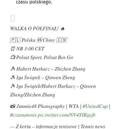
czasu polskiego.
WALKA O PÓŁFINAŁ! 🔥
🇵🇱 Polska 🆚 Chiny 🇨🇳
⏰ NB 3:00 CET
📺 Polsat Sport, Polsat Box Go
🎾 Hubert Hurkacz – Zhizhen Zhang
🎾 Iga Świątek – Qinwen Zheng
🎾 Iga Świątek/Hubert Hurkacz – Qinwen
Zheng/Zhizhen Zhang
📸 Jimmie48 Photography | WTA |
#UnitedCup
|
#czasnatenis
pic.twitter.com/NV4YIBgejb
— Z kortu – informacje tenisowe | Tennis news