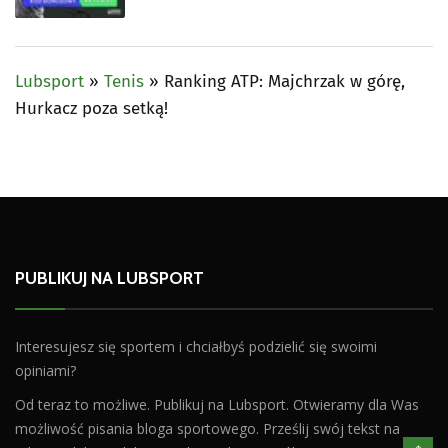
Lubsport
»
Tenis
»
Ranking ATP: Majchrzak w górę,
Hurkacz poza setką!
PUBLIKUJ NA LUBSPORT
Interesujesz się sportem i chciałbyś podzielić się swoimi
opiniami?
Od teraz to możliwe. Publikuj na Lubsport. Otwieramy dla Was
możliwość pisania bloga sportowego. Prześlij swój tekst na