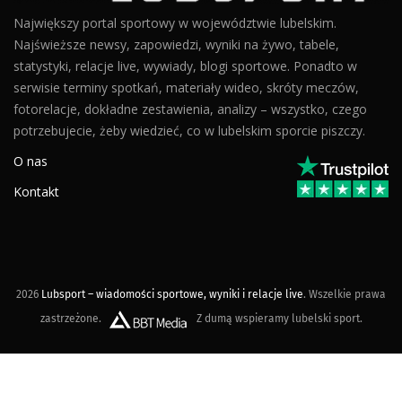
Największy portal sportowy w województwie lubelskim.
Najświeższe newsy, zapowiedzi, wyniki na żywo, tabele,
statystyki, relacje live, wywiady, blogi sportowe. Ponadto w
serwisie terminy spotkań, materiały wideo, skróty meczów,
fotorelacje, dokładne zestawienia, analizy – wszystko, czego
potrzebujecie, żeby wiedzieć, co w lubelskim sporcie piszczy.
O nas
Kontakt
2026
Lubsport – wiadomości sportowe, wyniki i relacje live
. Wszelkie prawa
zastrzeżone.
Z dumą wspieramy lubelski sport.