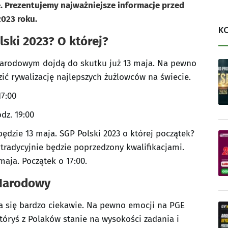
 Prezentujemy najważniejsze informacje przed
023 roku.
K
ski 2023? O której?
Narodowym dojdą do skutku już 13 maja. Na pewno
ić rywalizację najlepszych żużlowców na świecie.
17:00
dz. 19:00
 będzie 13 maja. SGP Polski 2023 o której początek?
 tradycyjnie będzie poprzedzony kwalifikacjami.
maja. Początek o 17:00.
 Narodowy
a się bardzo ciekawie. Na pewno emocji na PGE
óryś z Polaków stanie na wysokości zadania i