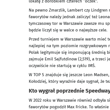
lokatę z dorobkiem czterech “oczek”.
Na pewno Zmarzlik, Lambert czy Lindgren
faworytów należy jednak zaliczyć też Leon
tymczasowy tor w Warszawie zawsze mu spr
będzie liczył się w walce o najwyższe cele.
Przed turniejem w Warszawie warto mieć te
najlepiej na tym poziomie rozgrywkowym ra
Polak legitymuje się imponującą średnią b
zajmuje Emil Sajfutdinow (2,519), a trzeci 
oczywiście nie startują w cyklu IMŚ.
W TOP 5 znajduje się jeszcze Leon Madsen,
Kołodziej, który wyraźnie daje sygnał, że 
Kto wygrał poprzednie Speedway 
W 2022 roku w Warszawie również odbyła s
faworytów pogodził Max Fricke. To właśnie