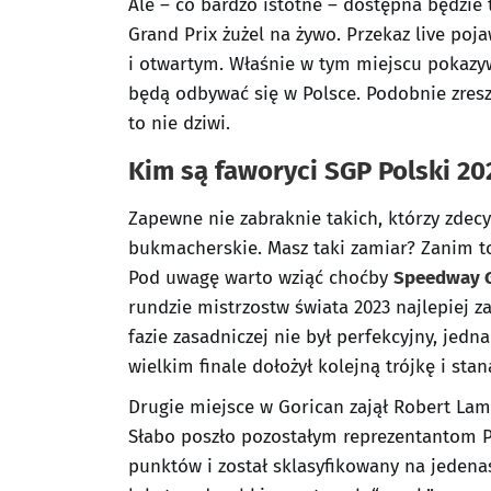
Ale – co bardzo istotne – dostępna będzie 
Grand Prix żużel na żywo. Przekaz live po
i otwartym. Właśnie w tym miejscu pokazyw
będą odbywać się w Polsce. Podobnie zresz
to nie dziwi.
Kim są faworyci SGP Polski 20
Zapewne nie zabraknie takich, którzy zdecy
bukmacherskie. Masz taki zamiar? Zanim to 
Pod uwagę warto wziąć choćby
Speedway G
rundzie mistrzostw świata 2023 najlepiej z
fazie zasadniczej nie był perfekcyjny, jedn
wielkim finale dołożył kolejną trójkę i st
Drugie miejsce w Gorican zajął Robert Lamb
Słabo poszło pozostałym reprezentantom P
punktów i został sklasyfikowany na jedenas