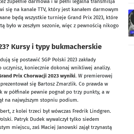
też zupełnie darmowa i w pełni legalna transmisja
jawi się na kanale TTV, który jest kanałem darmowym
ane będą wszystkie turnieje Grand Prix 2023, które
tą było w zeszłym sezonie, więc z pewnością nikogo
23? Kursy i typy bukmacherskie
dują się postawić SGP Polski 2023 zakłady
uczynisz, koniecznie dokonaj wnikliwej analizy.
rand Prix Chorwacji 2023 wyniki
. W premierowej
aprezentował się Bartosz Zmarzlik. Co prawda w
ak w półfinale pewnie pognał po trzy punkty, a w
anął na najwyższym stopniu podium.
ert, z kolei trzeci był wówczas Fredrik Lindgren.
olski. Patryk Dudek wywalczył tylko siedem
tym miejscu, zaś Maciej Janowski zajął trzynastą