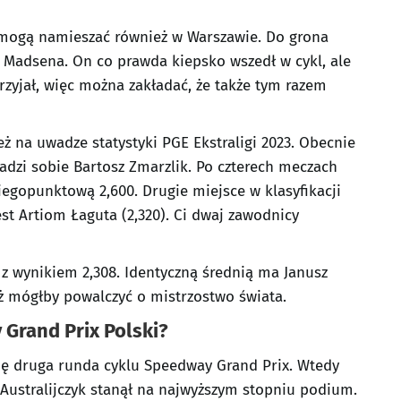
 mogą namieszać również w Warszawie. Do grona
a Madsena. On co prawda kiepsko wszedł w cykl, ale
zyjał, więc można zakładać, że także tym razem
ż na uwadze statystyki PGE Ekstraligi 2023. Obecnie
dzi sobie Bartosz Zmarzlik. Po czterech meczach
iegopunktową 2,600. Drugie miejsce w klasyfikacji
jest Artiom Łaguta (2,320). Ci dwaj zawodnicy
 z wynikiem 2,308. Identyczną średnią ma Janusz
też mógłby powalczyć o mistrzostwo świata.
Grand Prix Polski?
ię druga runda cyklu Speedway Grand Prix. Wtedy
 Australijczyk stanął na najwyższym stopniu podium.