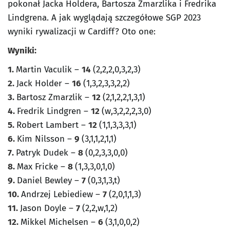
pokonał Jacka Holdera, Bartosza Zmarzlika i Fredrika
Lindgrena. A jak wyglądają szczegółowe SGP 2023
wyniki rywalizacji w Cardiff? Oto one:
Wyniki:
1.
Martin Vaculik –
14
(2,2,2,0,3,2,3)
2.
Jack Holder –
16
(1,3,2,3,3,2,2)
3.
Bartosz Zmarzlik –
12
(2,1,2,2,1,3,1)
4.
Fredrik Lindgren –
12
(w,3,2,2,2,3,0)
5.
Robert Lambert –
12
(1,1,3,3,3,1)
6.
Kim Nilsson –
9
(3,1,1,2,1,1)
7.
Patryk Dudek –
8
(0,2,3,3,0,0)
8.
Max Fricke –
8
(1,3,3,0,1,0)
9.
Daniel Bewley –
7
(0,3,1,3,t)
10.
Andrzej Lebiediew –
7
(2,0,1,1,3)
11.
Jason Doyle –
7
(2,2,w,1,2)
12.
Mikkel Michelsen –
6
(3,1,0,0,2)