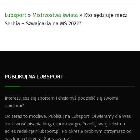
Lubsport
»
Mistrzostwa świata
»
Kto sędziuje mecz
Serbia – Szwajcaria na MŚ 2022?
PUBLIKUJ NA LUBSPORT
Interesujesz się sportem i chciałbyś podzielić się swoimi
opiniami?
Od teraz to możliwe. Publikuj na Lubsport. Otwieramy dla Was
możliwość pisania bloga sportowego. Prześlij swój tekst na
adres
redakcja@lubsport.pl
. Po okresie próbnym otrzymasz od
nas konto blogera. Zapraszamy!