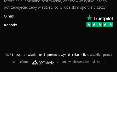
fotorelacje, dokładne zestawienia, analizy – wszystko, czego
potrzebujecie, żeby wiedzieć, co w lubelskim sporcie piszczy.
O nas
Kontakt
2026
Lubsport – wiadomości sportowe, wyniki i relacje live
. Wszelkie prawa
zastrzeżone.
Z dumą wspieramy lubelski sport.