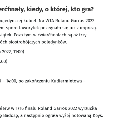
ćfinały, kiedy, o której, kto gra?
pojedynczej kobiet. Na WTA Roland Garros 2022
em sporo faworytek pożegnało się już z imprezą.
iątek. Poza tym w ćwierćfinałach są aż trzy
wóch siostrobójczych pojedynków.
2022, 11:00)
:00)
30 – 14:00, po zakończeniu Kudiermietowa –
ierw w 1/16 finału Roland Garros 2022 wyrzuciła
lę Badosę, a następnie ograła wyżej notowaną Keys.