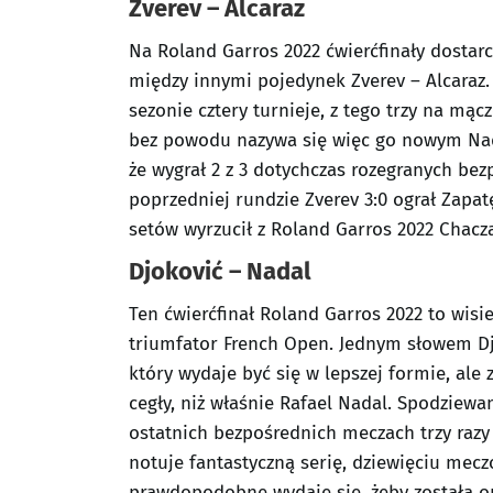
Zverev – Alcaraz
Na Roland Garros 2022 ćwierćfinały dostar
między innymi pojedynek Zverev – Alcaraz. 
sezonie cztery turnieje, z tego trzy na mąc
bez powodu nazywa się więc go nowym Nadal
że wygrał 2 z 3 dotychczas rozegranych be
poprzedniej rundzie Zverev 3:0 ograł Zapa
setów wyrzucił z Roland Garros 2022 Chac
Djoković – Nadal
Ten ćwierćfinał Roland Garros 2022 to wisie
triumfator French Open. Jednym słowem Dj
który wydaje być się w lepszej formie, ale 
cegły, niż właśnie Rafael Nadal. Spodziewamy
ostatnich bezpośrednich meczach trzy razy 
notuje fantastyczną serię, dziewięciu mecz
prawdopodobne wydaje się, żeby została o