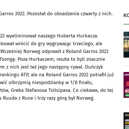
Garros 2022. Pozostał do obsadzenia czwarty z nich.
K
022 wyeliminował naszego Huberta Hurkacza.
bował wrócić do gry wygrywając trzeciego, ale
. Wcześniej Norweg odprawił z Roland Garros 2022
songę. Poza Hurkaczem, reszta to byli znacznie
ym z nich jest też jego następny rywal. Duńczyk
ankingu ATP, ale na Roland Garros 2022 potrafił już
wić olbrzymią niespodziankę w 1/8 finału,
ów, Greka Stefanosa Tsitsipasa. Co ciekawe, do tej
Ruuda z Rune i trzy razy górą był Norweg.