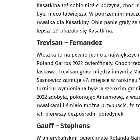
Kasatkina też sobie nieźle poczyna, choć m
była nieco łatwiejsza. W poprzednim meczu 
rywalka dla Kasatkiny. Obie panie grały ze
lepsza 2:1 okazała się Kasatkina.
Trevisan – Fernandez
Włoszka to na pewno jedno z największych z
Roland Garros 2022 ćwierćfinały. Choć trze
łaskawa. Trevisan grała między innymi z Ma
Sasnowicz zajmuje 47. miejsce w rankingu 
turnieju wymieniana była w szerokim groni
2022 zdobyła, pokonując Anisimową, a wcz
rywalkami i śmiało można przypuścić, że to
ich pierwszy bezpośredni pojedynek.
Gauff – Stephens
W amerykańskim ćwierćfinale Rolanda Garr