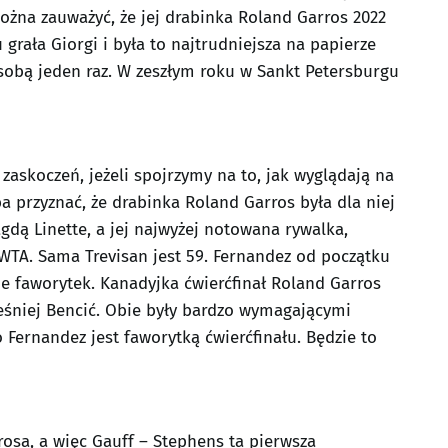
ożna zauważyć, że jej drabinka Roland Garros 2022
grała Giorgi i była to najtrudniejsza na papierze
 sobą jeden raz. W zeszłym roku w Sankt Petersburgu
askoczeń, jeżeli spojrzymy na to, jak wyglądają na
ba przyznać, że drabinka Roland Garros była dla niej
gdą Linette, a jej najwyżej notowana rywalka,
WTA. Sama Trevisan jest 59. Fernandez od początku
e faworytek. Kanadyjka ćwierćfinał Roland Garros
eśniej Bencić. Obie były bardzo wymagającymi
 Fernandez jest faworytką ćwierćfinału. Będzie to
osa, a więc Gauff – Stephens ta pierwsza