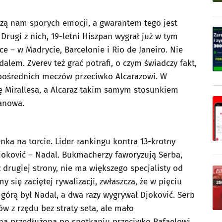
czą nam sporych emocji, a gwarantem tego jest
Drugi z nich, 19-letni Hiszpan wygrał już w tym
zce – w Madrycie, Barcelonie i Rio de Janeiro. Nie
em. Zverev też grać potrafi, o czym świadczy fakt,
zpośrednich meczów przeciwko Alcarazowi. W
tę Mirallesa, a Alcaraz takim samym stosunkiem
zanowa.
nka na torcie. Lider rankingu kontra 13-krotny
oković – Nadal. Bukmacherzy faworyzują Serba,
z drugiej strony, nie ma większego specjalisty od
 się zaciętej rywalizacji, zwłaszcza, że w pięciu
górą był Nadal, a dwa razy wygrywał Djoković. Serb
ów z rzędu bez straty seta, ale mało
na przedłużona po spotkaniu przeciwko Rafaelowi