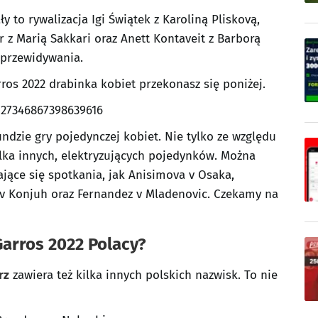
 to rywalizacja Igi Świątek z Karoliną Pliskovą,
 z Marią Sakkari oraz Anett Kontaveit z Barborą
 przewidywania.
ros 2022 drabinka kobiet przekonasz się poniżej.
527346867398639616
ndzie gry pojedynczej kobiet. Nie tylko ze względu
 kilka innych, elektryzujących pojedynków. Można
jące się spotkania, jak Anisimova v Osaka,
 v Konjuh oraz Fernandez v Mladenovic. Czekamy na
Garros 2022 Polacy?
rz
zawiera też kilka innych polskich nazwisk. To nie