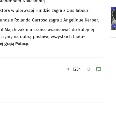
z Brandonem Nakashimą
 która w pierwszej rundzie zagra z Ons Jabeur
undzie Rolanda Garrosa zagra z Angelique Kerber.
amil Majchrzak ma szanse awansować do kolejnej
iczymy na dobrą postawę wszystkich biało-
ej grają Polacy
.
1234