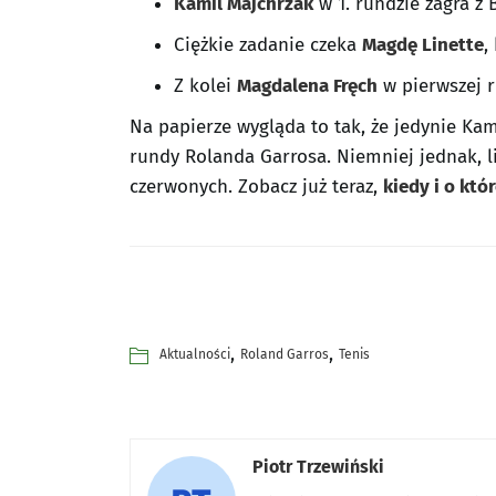
Kamil Majchrzak
w 1. rundzie zagra 
Ciężkie zadanie czeka
Magdę Linette
,
Z kolei
Magdalena Fręch
w pierwszej r
Na papierze wygląda to tak, że jedynie K
rundy Rolanda Garrosa. Niemniej jednak, l
czerwonych. Zobacz już teraz,
kiedy i o któr
,
,
Aktualności
Roland Garros
Tenis
Piotr Trzewiński