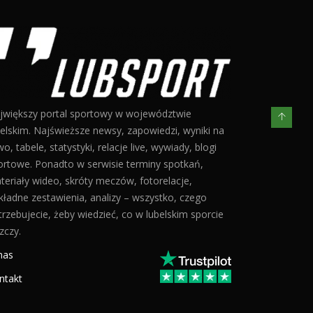
jwiększy portal sportowy w województwie
belskim. Najświeższe newsy, zapowiedzi, wyniki na
o, tabele, statystyki, relacje live, wywiady, blogi
ortowe. Ponadto w serwisie terminy spotkań,
teriały wideo, skróty meczów, fotorelacje,
kładne zestawienia, analizy – wszystko, czego
trzebujecie, żeby wiedzieć, co w lubelskim sporcie
zczy.
nas
ntakt