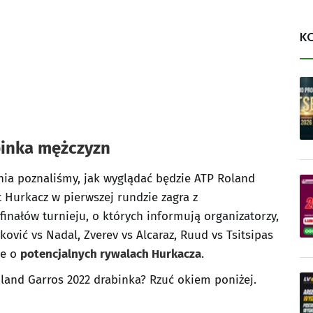
K
binka mężczyzn
a poznaliśmy, jak wyglądać będzie ATP Roland
 Hurkacz w pierwszej rundzie zagra z
inałów turnieju, o których informują organizatorzy,
ović vs Nadal, Zverev vs Alcaraz, Ruud vs Tsitsipas
że o
potencjalnych rywalach Hurkacza
.
land Garros 2022 drabinka? Rzuć okiem poniżej.