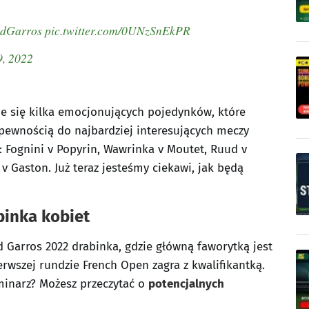
ndGarros
pic.twitter.com/0UNzSnEkPR
, 2022
je się kilka emocjonujących pojedynków, które
pewnością do najbardziej interesujących meczy
k: Fognini v Popyrin, Wawrinka v Moutet, Ruud v
 Gaston. Już teraz jesteśmy ciekawi, jak będą
binka kobiet
d Garros 2022 drabinka, gdzie główną faworytką jest
erwszej rundzie French Open zagra z kwalifikantką.
minarz? Możesz przeczytać o
potencjalnych