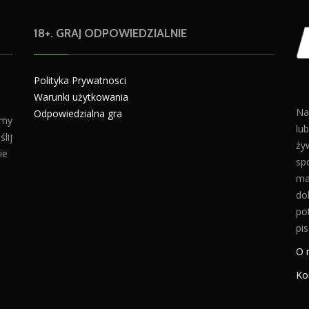
18+. GRAJ ODPOWIEDZIALNIE
Polityka Prywatnosci
Warunki użytkowania
Na
Odpowiedzialna gra
amy
lu
lij
żyw
ie
sp
ma
do
po
pis
O 
Ko