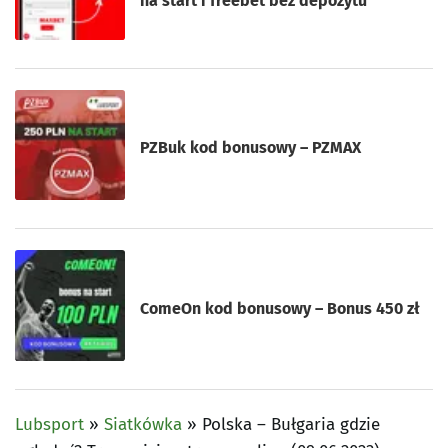
na start i freebet bez depozytu
PZBuk kod bonusowy – PZMAX
ComeOn kod bonusowy – Bonus 450 zł
Lubsport
»
Siatkówka
»
Polska – Bułgaria gdzie