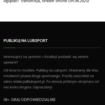
oglądać? Transmisja, stream online (09.06.2023)
PUBLIKUJ NA LUBSPORT
Interesujesz się sportem i chciałbyś podzielić się swoimi
opiniami?
Od teraz to możliwe. Publikuj na Lubsport. Otwieramy dla Was
możliwość pisania bloga sportowego. Prześlij swój tekst na
adres
redakcja@lubsport.pl
. Po okresie próbnym otrzymasz od
nas konto blogera. Zapraszamy!
18+. GRAJ ODPOWIEDZIALNIE