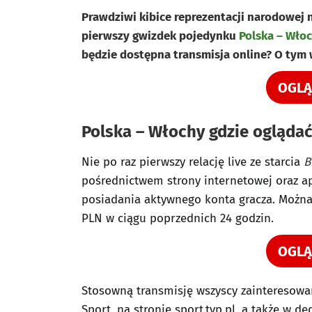
Prawdziwi kibice reprezentacji narodowej 
pierwszy gwizdek pojedynku
Polska – Wło
będzie dostępna transmisja online? O tym 
OGLĄ
Polska – Włochy gdzie oglądać
Nie po raz pierwszy relację live ze starcia
B
pośrednictwem strony internetowej oraz a
posiadania aktywnego konta gracza. Można 
PLN w ciągu poprzednich 24 godzin.
OGLĄ
Stosowną transmisję wszyscy zainteresowan
Sport, na stronie sport.tvp.pl, a także w 