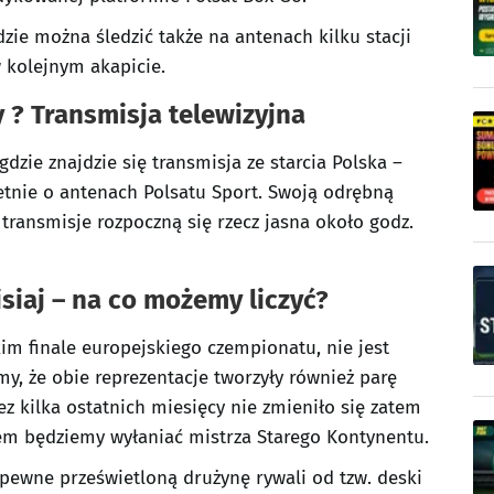
zie można śledzić także na antenach kilku stacji
w kolejnym akapicie.
 ? Transmisja telewizyjna
gdzie znajdzie się transmisja ze starcia Polska –
tnie o antenach Polsatu Sport. Swoją odrębną
 transmisje rozpoczną się rzecz jasna około godz.
siaj – na co możemy liczyć?
lkim finale europejskiego czempionatu, nie jest
y, że obie reprezentacje tworzyły również parę
z kilka ostatnich miesięcy nie zmieniło się zatem
azem będziemy wyłaniać mistrza Starego Kontynentu.
pewne prześwietloną drużynę rywali od tzw. deski