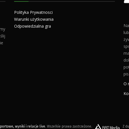
Polityka Prywatnosci
Warunki użytkowania
Na
Odpowiedzialna gra
amy
lu
lij
żyw
ie
sp
ma
do
po
pis
O 
Ko
ortowe, wyniki i relacje live
. Wszelkie prawa zastrzeżone.
Z du