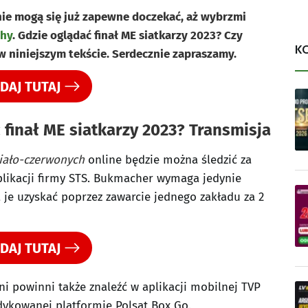
nie mogą się już zapewne doczekać, aż wybrzmi
chy
. Gdzie oglądać finał ME siatkarzy 2023? Czy
K
w niniejszym tekście. Serdecznie zapraszamy.
DAJ TUTAJ
 finał ME siatkarzy 2023? Transmisja
iało-czerwonych
online będzie można śledzić za
plikacji firmy STS. Bukmacher wymaga jedynie
je uzyskać poprzez zawarcie jednego zakładu za 2
DAJ TUTAJ
i powinni także znaleźć w aplikacji mobilnej TVP
dedykowanej platformie Polsat Box Go.