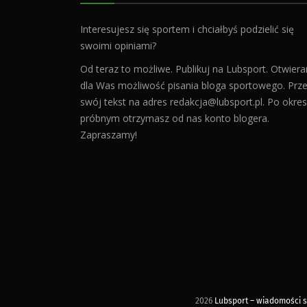
Interesujesz się sportem i chciałbyś podzielić się
swoimi opiniami?
Od teraz to możliwe. Publikuj na Lubsport. Otwier
dla Was możliwość pisania bloga sportowego. Prześ
swój tekst na adres
redakcja@lubsport.pl
. Po okres
próbnym otrzymasz od nas konto blogera.
Zapraszamy!
2026
Lubsport – wiadomości sp