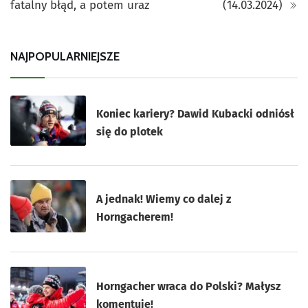
fatalny błąd, a potem uraz
(14.03.2024)
NAJPOPULARNIEJSZE
Koniec kariery? Dawid Kubacki odniósł
się do plotek
A jednak! Wiemy co dalej z
Horngacherem!
Horngacher wraca do Polski? Małysz
komentuje!