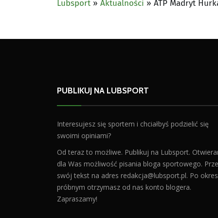
Lubsport
»
Aktualności
»
ATP Madryt Hurka
PUBLIKUJ NA LUBSPORT
Interesujesz się sportem i chciałbyś podzielić się
swoimi opiniami?
Od teraz to możliwe. Publikuj na Lubsport. Otwier
dla Was możliwość pisania bloga sportowego. Prześ
swój tekst na adres
redakcja@lubsport.pl
. Po okres
próbnym otrzymasz od nas konto blogera.
Zapraszamy!