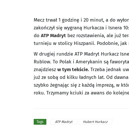
Mecz trwał 1 godzinę i 20 minut, a do wyłon
zakończył się wygraną Hurkacza i Isnera 10
do
ATP Madryt
bez rozstawienia, ale już t
turnieju w stolicy Hiszpanii. Podobnie, jak
W drugiej rundzie ATP Madryt Hurkacz Isne
Rublow. To Polak i Amerykanin są faworyt
znajdziesz
w tym tekście.
Trzeba jednak uwa
już ze sobą od kilku ładnych lat. Od dawn
szybko żegnając się z każdą imprezą, w któr
roku. Trzymamy kciuki za awans do kolejne
ATP Madryt
Hubert Hurkacz
Tags