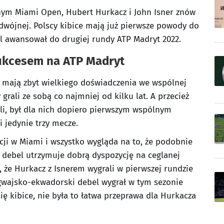
nym Miami Open, Hubert Hurkacz i John Isner znów
podwójnej. Polscy kibice mają już pierwsze powody do
 awansował do drugiej rundy ATP Madryt 2022.
sukcesem na ATP Madryt
e mają zbyt wielkiego doświadczenia we wspólnej
y grali ze sobą co najmniej od kilku lat. A przecież
li, był dla nich dopiero pierwszym wspólnym
 jedynie trzy mecze.
cji w Miami i wszystko wygląda na to, że podobnie
 debel utrzymuje dobrą dyspozycję na ceglanej
, że Hurkacz z Isnerem wygrali w pierwszej rundzie
gwajsko-ekwadorski debel wygrał w tym sezonie
 się kibice, nie była to łatwa przeprawa dla Hurkacza