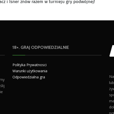
cz i Isner znów razem w turnieju gry podwójnej!
18+. GRAJ ODPOWIEDZIALNIE
Polityka Prywatnosci
Warunki użytkowania
Na
Odpowiedzialna gra
amy
lu
lij
żyw
ie
sp
ma
do
po