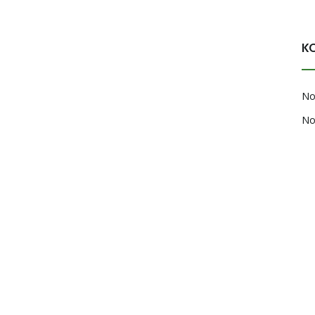
K
No
No