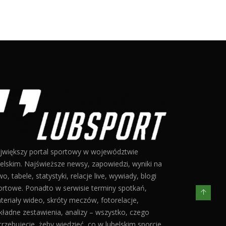
jwiększy portal sportowy w województwie
belskim. Najświeższe newsy, zapowiedzi, wyniki na
o, tabele, statystyki, relacje live, wywiady, blogi
ortowe. Ponadto w serwisie terminy spotkań,
teriały wideo, skróty meczów, fotorelacje,
kładne zestawienia, analizy – wszystko, czego
trzebujecie, żeby wiedzieć, co w lubelskim sporcie