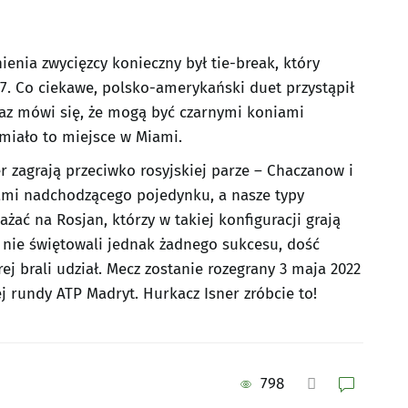
ienia zwycięzcy konieczny był tie-break, który
:7. Co ciekawe, polsko-amerykański duet przystąpił
eraz mówi się, że mogą być czarnymi koniami
 miało to miejsce w Miami.
r zagrają przeciwko rosyjskiej parze – Chaczanow i
ami nadchodzącego pojedynku, a nasze typy
żać na Rosjan, którzy w takiej konfiguracji grają
a nie świętowali jednak żadnego sukcesu, dość
ej brali udział. Mecz zostanie rozegrany 3 maja 2022
j rundy ATP Madryt. Hurkacz Isner zróbcie to!
798