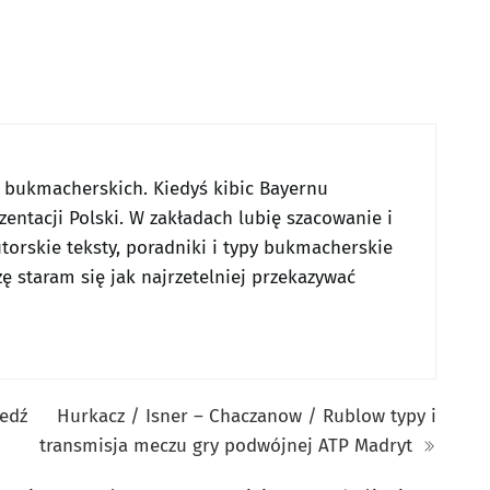
w bukmacherskich. Kiedyś kibic Bayernu
entacji Polski. W zakładach lubię szacowanie i
utorskie teksty, poradniki i typy bukmacherskie
ę staram się jak najrzetelniej przekazywać
iedź
Hurkacz / Isner – Chaczanow / Rublow typy i
transmisja meczu gry podwójnej ATP Madryt