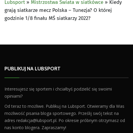
Lubsport
»
Mistrzostwa Świata w siatkówce
»
Kiedy
grają siatkarze mecz Polska – Tunezja? O której
godzinie 1/8 finału MŚ siatkarzy 2022?
PUBLIKUJ NA LUBSPORT
Interesujesz się sportem i chciałbyś podzielić się swoimi
opiniami?
Od teraz to możliwe. Publikuj na Lubsport. Otwieramy dla Was
możliwość pisania bloga sportowego. Prześlij swój tekst na
adres
redakcja@lubsport.pl
. Po okresie próbnym otrzymasz od
nas konto blogera. Zapraszamy!