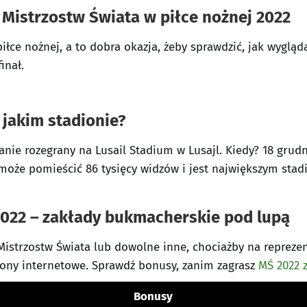
 Mistrzostw Świata w piłce nożnej 2022
łce nożnej, a to dobra okazja, żeby sprawdzić, jak wyglą
inał.
 jakim stadionie?
anie rozegrany na Lusail Stadium w Lusajl. Kiedy? 18 grudn
 może pomieścić 86 tysięcy widzów i jest największym stad
022 – zakłady bukmacherskie pod lupą
 Mistrzostw Świata lub dowolne inne, chociażby na repreze
ony internetowe. Sprawdź bonusy, zanim zagrasz
MŚ 2022 z
Bonusy