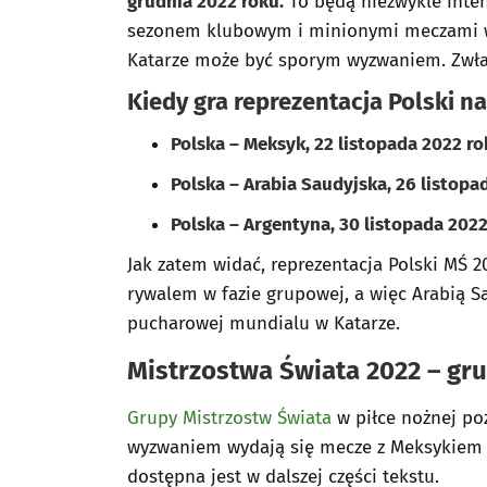
grudnia 2022 roku.
To będą niezwykle inte
sezonem klubowym i minionymi meczami w m
Katarze może być sporym wyzwaniem. Zwłasz
Kiedy gra reprezentacja Polski 
Polska – Meksyk, 22 listopada 2022 rok
Polska – Arabia Saudyjska, 26 listopa
Polska – Argentyna, 30 listopada 2022
Jak zatem widać, reprezentacja Polski MŚ 
rywalem w fazie grupowej, a więc Arabią S
pucharowej mundialu w Katarze.
Mistrzostwa Świata 2022 – gr
Grupy Mistrzostw Świata
w piłce nożnej poz
wyzwaniem wydają się mecze z Meksykiem i
dostępna jest w dalszej części tekstu.