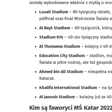
zostały wybudowane właśnie z myślą o mund
Lusail Stadium
– 80-tysięczny obiekt,
półfinał oraz finał Mistrzostw Świata 
Al Bayt Stadium
– 60-tysięcznik, któr
Stadium 974
– 40-sto tysięczny stadi
Al Thumama Stadium
– kolejny z 40-st
Education City Stadium
– stadion, mo
Świata w piłce nożnej, ale też gospoda
Ahmed bin Ali Stadium
– niespełna 44
Katarze.
Khalifa International Stadium
– na ty
Al Janoub Stadium
– kolejny już ze 40
Kim są faworyci MŚ Katar 202