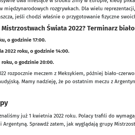
nsywne dwa miesiące w środku zimy w Europie, kiedy pił
iędzynarodowych rozgrywkach. Dla wielu reprezentacji, 
cza, jeśli chodzi właśnie o przygotowanie fizyczne swoic
na Mistrzostwach Świata 2022? Terminarz bia
u, o godzinie 17:00.
da 2022 roku, o godzinie 14:00.
 roku, o godzinie 20:00.
2022 rozpocznie meczem z Meksykiem, później biało-czerwon
audyjską. Mamy nadzieję, że po ostatnim meczu z Argentyną
upy
naliśmy już 1 kwietnia 2022 roku. Polacy trafili do wymaga
 Argentyną. Sprawdź zatem, jak wyglądają grupy Mistrzost