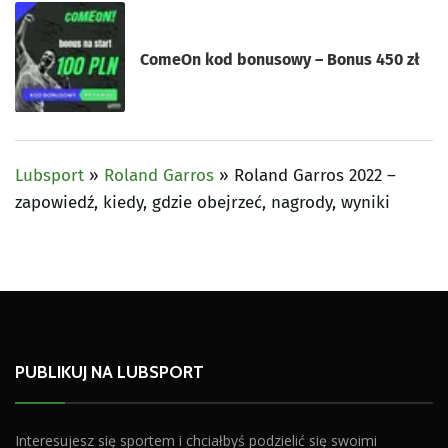
ComeOn kod bonusowy – Bonus 450 zł
Lubsport
»
Roland Garros
»
Roland Garros 2022 –
zapowiedź, kiedy, gdzie obejrzeć, nagrody, wyniki
PUBLIKUJ NA LUBSPORT
Interesujesz się sportem i chciałbyś podzielić się swoimi