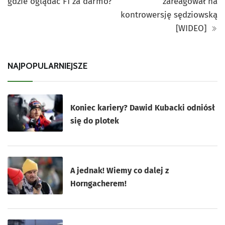
gdzie oglądać F1 za darmo?
zareagował na
kontrowersję sędziowską
[WIDEO]
NAJPOPULARNIEJSZE
Koniec kariery? Dawid Kubacki odniósł
się do plotek
A jednak! Wiemy co dalej z
Horngacherem!