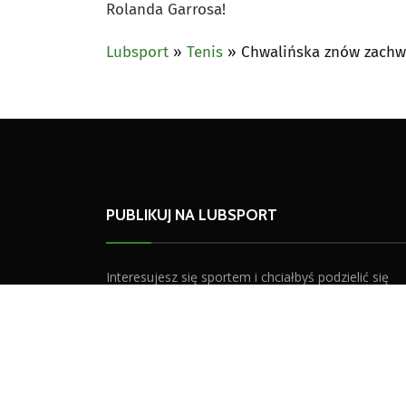
Rolanda Garrosa!
Lubsport
»
Tenis
»
Chwalińska znów zachwy
PUBLIKUJ NA LUBSPORT
Interesujesz się sportem i chciałbyś podzielić się
swoimi opiniami?
Od teraz to możliwe. Publikuj na Lubsport. Otwier
dla Was możliwość pisania bloga sportowego. Prześ
swój tekst na adres
redakcja@lubsport.pl
. Po okres
próbnym otrzymasz od nas konto blogera.