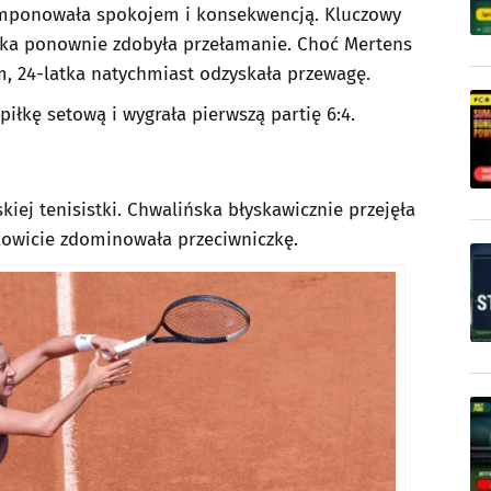
a imponowała spokojem i konsekwencją. Kluczowy
ska ponownie zdobyła przełamanie. Choć Mertens
, 24-latka natychmiast odzyskała przewagę.
iłkę setową i wygrała pierwszą partię 6:4.
iej tenisistki. Chwalińska błyskawicznie przejęła
kowicie zdominowała przeciwniczkę.