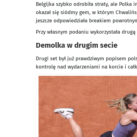
Belgijka szybko odrobiła straty, ale Polk
okazał się siódmy gem, w którym Chwaliń
jeszcze odpowiedziała breakiem powrotnym
Przy własnym podaniu wykorzystała drugą p
Demolka w drugim secie
Drugi set był już prawdziwym popisem polsk
kontrolę nad wydarzeniami na korcie i cał