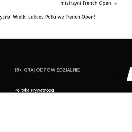
mistrzyni French Open
ciła! Wielki sukces Polki we French Open!
18+. GRAJ ODPOWIEDZIALNIE
Polityka Prywatnosci
Warunki użytkowania
Na
Odpowiedzialna gra
amy
lu
lij
żyw
ie
sp