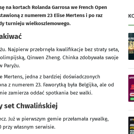
sę na kortach Rolanda Garrosa we French Open
stawioną z numerem 23 Elise Mertens i po raz
K
ndy turnieju wielkoszlemowego.
kakiwać
żu. Najpierw przebrnęła kwalifikacje bez straty seta,
ę olimpijską, Qinwen Zheng. Chinka zdobywała swoje
w Paryżu.
se Mertens, jedna z bardziej doświadczonych
ona z numerem 23. Faworytką była Belgijka, ale od
nie zamierza oddać spotkania bez walki.
 set Chwalińskiej
cz. Już w pierwszym gemie przełamała rywalkę,
 przy własnym serwisie.