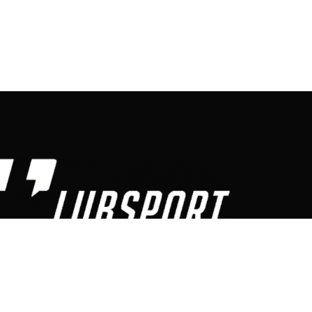
jwiększy portal sportowy w województwie
belskim. Najświeższe newsy, zapowiedzi, wyniki na
o, tabele, statystyki, relacje live, wywiady, blogi
ortowe. Ponadto w serwisie terminy spotkań,