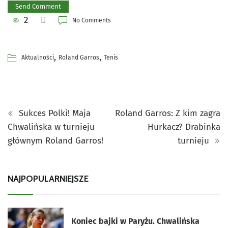
2
No Comments
,
,
Aktualności
Roland Garros
Tenis
Sukces Polki! Maja
Roland Garros: Z kim zagra
Chwalińska w turnieju
Hurkacz? Drabinka
głównym Roland Garros!
turnieju
NAJPOPULARNIEJSZE
Koniec bajki w Paryżu. Chwalińska