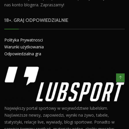
nas konto blogera. Zapraszamy!
18+. GRAJ ODPOWIEDZIALNIE
Polityka Prywatnosci
Warunki użytkowania
Odpowiedzialna gra
Największy portal sportowy w województwie lubelskim.
Najświeższe newsy, zapowiedzi, wyniki na żywo, tabele,
statystyki, relacje live, wywiady, blogi sportowe. Ponadto w
serwisie terminy spotkań, materiały wideo, skróty meczów,