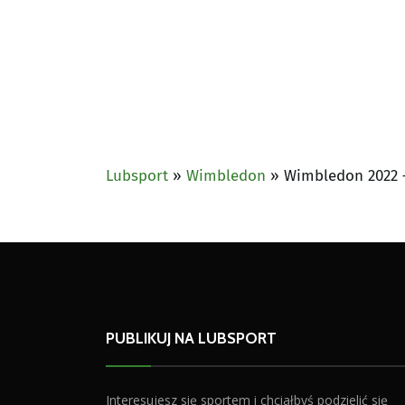
Lubsport
»
Wimbledon
»
Wimbledon 2022 –
PUBLIKUJ NA LUBSPORT
Interesujesz się sportem i chciałbyś podzielić się