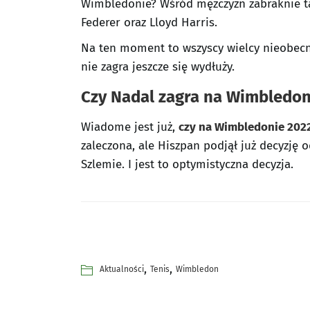
Wimbledonie? Wśród mężczyzn zabraknie tak
Federer oraz Lloyd Harris.
Na ten moment to wszyscy wielcy nieobecni
nie zagra jeszcze się wydłuży.
Czy Nadal zagra na Wimbledoni
Wiadome jest już,
czy na Wimbledonie 2022
zaleczona, ale Hiszpan podjął już decyzj
Szlemie. I jest to optymistyczna decyzja.
,
,
Aktualności
Tenis
Wimbledon