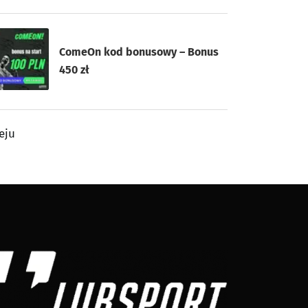
ComeOn kod bonusowy – Bonus
450 zł
eju