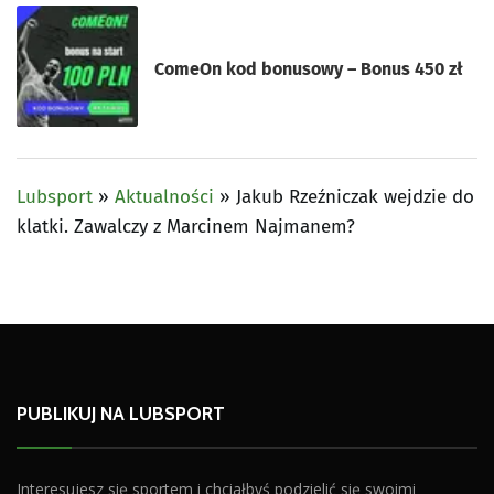
ComeOn kod bonusowy – Bonus 450 zł
Lubsport
»
Aktualności
»
Jakub Rzeźniczak wejdzie do
klatki. Zawalczy z Marcinem Najmanem?
PUBLIKUJ NA LUBSPORT
Interesujesz się sportem i chciałbyś podzielić się swoimi