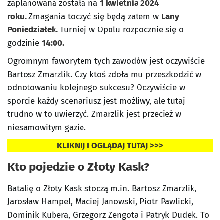
zaplanowana została na
1 kwietnia 2024
roku.
Zmagania toczyć się będą zatem w
Lany
Poniedziałek.
Turniej w Opolu rozpocznie się o
godzinie
14:00.
Ogromnym faworytem tych zawodów jest oczywiście
Bartosz Zmarzlik. Czy ktoś zdoła mu przeszkodzić w
odnotowaniu kolejnego sukcesu? Oczywiście w
sporcie każdy scenariusz jest możliwy, ale tutaj
trudno w to uwierzyć. Zmarzlik jest przecież w
niesamowitym gazie.
KLIKNIJ I OGLĄDAJ TUTAJ >>>
Kto pojedzie o Złoty Kask?
Batalię o Złoty Kask stoczą m.in. Bartosz Zmarzlik,
Jarosław Hampel, Maciej Janowski, Piotr Pawlicki,
Dominik Kubera, Grzegorz Zengota i Patryk Dudek. To