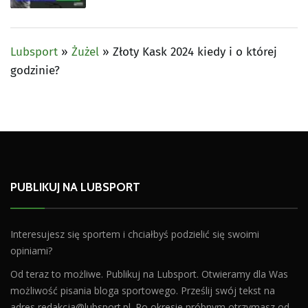
Lubsport
»
Żużel
»
Złoty Kask 2024 kiedy i o której
godzinie?
PUBLIKUJ NA LUBSPORT
Interesujesz się sportem i chciałbyś podzielić się swoimi
opiniami?
Od teraz to możliwe. Publikuj na Lubsport. Otwieramy dla Was
możliwość pisania bloga sportowego. Prześlij swój tekst na
adres
redakcja@lubsport.pl
. Po okresie próbnym otrzymasz od