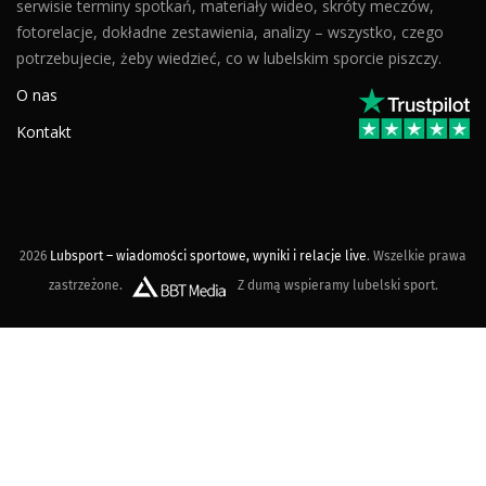
serwisie terminy spotkań, materiały wideo, skróty meczów,
fotorelacje, dokładne zestawienia, analizy – wszystko, czego
potrzebujecie, żeby wiedzieć, co w lubelskim sporcie piszczy.
O nas
Kontakt
2026
Lubsport – wiadomości sportowe, wyniki i relacje live
. Wszelkie prawa
zastrzeżone.
Z dumą wspieramy lubelski sport.