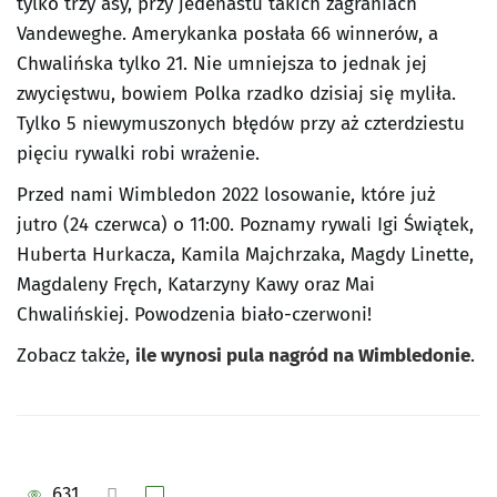
tylko trzy asy, przy jedenastu takich zagraniach
Vandeweghe. Amerykanka posłała 66 winnerów, a
Chwalińska tylko 21. Nie umniejsza to jednak jej
zwycięstwu, bowiem Polka rzadko dzisiaj się myliła.
Tylko 5 niewymuszonych błędów przy aż czterdziestu
pięciu rywalki robi wrażenie.
Przed nami Wimbledon 2022 losowanie, które już
jutro (24 czerwca) o 11:00. Poznamy rywali Igi Świątek,
Huberta Hurkacza, Kamila Majchrzaka, Magdy Linette,
Magdaleny Fręch, Katarzyny Kawy oraz Mai
Chwalińskiej. Powodzenia biało-czerwoni!
Zobacz także,
ile wynosi pula nagród na Wimbledonie
.
631