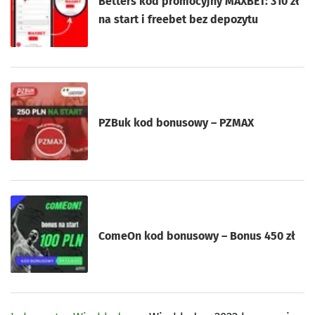
Betters kod promocyjny MAXBET: 310 zł
na start i freebet bez depozytu
PZBuk kod bonusowy – PZMAX
ComeOn kod bonusowy – Bonus 450 zł