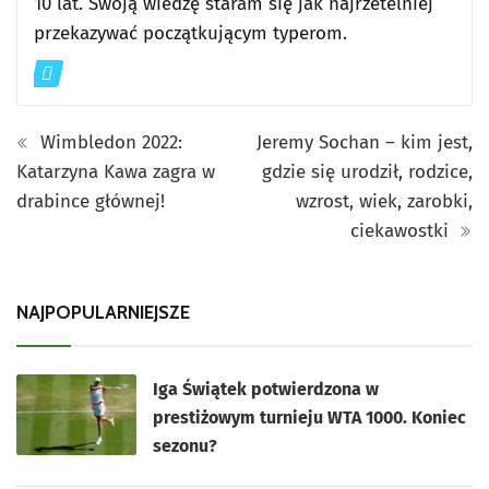
10 lat. Swoją wiedzę staram się jak najrzetelniej
przekazywać początkującym typerom.
Wimbledon 2022:
Jeremy Sochan – kim jest,
Katarzyna Kawa zagra w
gdzie się urodził, rodzice,
drabince głównej!
wzrost, wiek, zarobki,
ciekawostki
NAJPOPULARNIEJSZE
Iga Świątek potwierdzona w
prestiżowym turnieju WTA 1000. Koniec
sezonu?