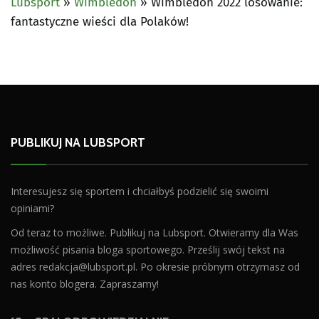
Lubsport
»
Wimbledon
»
Wimbledon 2022 losowanie:
fantastyczne wieści dla Polaków!
PUBLIKUJ NA LUBSPORT
Interesujesz się sportem i chciałbyś podzielić się swoimi
opiniami?
Od teraz to możliwe. Publikuj na Lubsport. Otwieramy dla Was
możliwość pisania bloga sportowego. Prześlij swój tekst na
adres
redakcja@lubsport.pl
. Po okresie próbnym otrzymasz od
nas konto blogera. Zapraszamy!