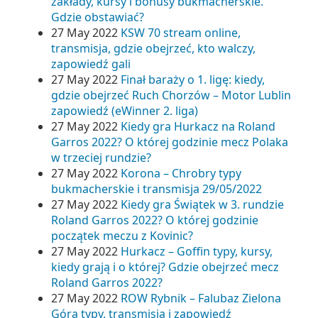
zakłady, kursy i bonusy bukmacherskie.
Gdzie obstawiać?
27 May 2022
KSW 70 stream online,
transmisja, gdzie obejrzeć, kto walczy,
zapowiedź gali
27 May 2022
Finał baraży o 1. ligę: kiedy,
gdzie obejrzeć Ruch Chorzów – Motor Lublin
zapowiedź (eWinner 2. liga)
27 May 2022
Kiedy gra Hurkacz na Roland
Garros 2022? O której godzinie mecz Polaka
w trzeciej rundzie?
27 May 2022
Korona – Chrobry typy
bukmacherskie i transmisja 29/05/2022
27 May 2022
Kiedy gra Świątek w 3. rundzie
Roland Garros 2022? O której godzinie
początek meczu z Kovinic?
27 May 2022
Hurkacz – Goffin typy, kursy,
kiedy grają i o której? Gdzie obejrzeć mecz
Roland Garros 2022?
27 May 2022
ROW Rybnik – Falubaz Zielona
Góra typy, transmisja i zapowiedź