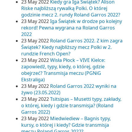
23 May 2022
Kiedy gra Iga Świątek? Alison
Riske najbliższą rywalką Polki. O której
godzinie mecz 2. rundy Roland Garros 2022?
23 May 2022
Iga Świątek w drodze po kolejny
rekord! Pewna wygrana na Roland Garros
2022
23 May 2022
Roland Garros 2022. Z kim zagra
Świątek? Kiedy najbliższy mecz Polki w 2.
rundzie French Open?
23 May 2022
Wisła Płock – VIVE Kielce:
zapowiedź, typy, kiedy, o której, gdzie
obejrzeć? Transmisja meczu (PGNiG
Ekstraliga)
23 May 2022
Roland Garros 2022 wyniki na
żywo (23.05.2022)
23 May 2022
Tsitsipas – Musetti typy, zakłady,
o której, kiedy i gdzie transmisja? (Roland
Garros 2022)
23 May 2022
Miedwiediew – Bagnis typy,
kursy, o której i kiedy? Gdzie transmisja
meczu Roland Garros 2022?