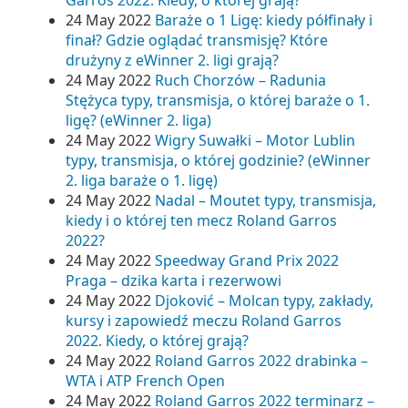
Garros 2022. Kiedy, o której grają?
24 May 2022
Baraże o 1 Ligę: kiedy półfinały i
finał? Gdzie oglądać transmisję? Które
drużyny z eWinner 2. ligi grają?
24 May 2022
Ruch Chorzów – Radunia
Stężyca typy, transmisja, o której baraże o 1.
ligę? (eWinner 2. liga)
24 May 2022
Wigry Suwałki – Motor Lublin
typy, transmisja, o której godzinie? (eWinner
2. liga baraże o 1. ligę)
24 May 2022
Nadal – Moutet typy, transmisja,
kiedy i o której ten mecz Roland Garros
2022?
24 May 2022
Speedway Grand Prix 2022
Praga – dzika karta i rezerwowi
24 May 2022
Djoković – Molcan typy, zakłady,
kursy i zapowiedź meczu Roland Garros
2022. Kiedy, o której grają?
24 May 2022
Roland Garros 2022 drabinka –
WTA i ATP French Open
24 May 2022
Roland Garros 2022 terminarz –